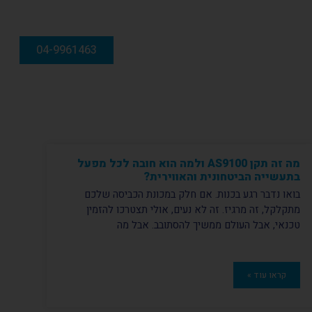
04-9961463
מה זה תקן AS9100 ולמה הוא חובה לכל מפעל
בתעשייה הביטחונית והאווירית?
בואו נדבר רגע בכנות. אם חלק במכונת הכביסה שלכם
מתקלקל, זה מרגיז. זה לא נעים, אולי תצטרכו להזמין
טכנאי, אבל העולם ממשיך להסתובב. אבל מה
קראו עוד »